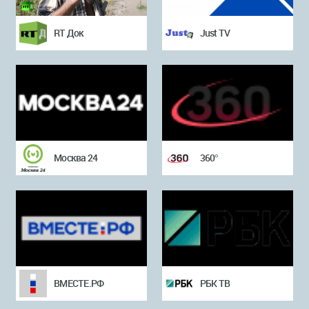
RT Док
Just TV
Москва 24
360°
ВМЕСТЕ.РФ
РБК ТВ