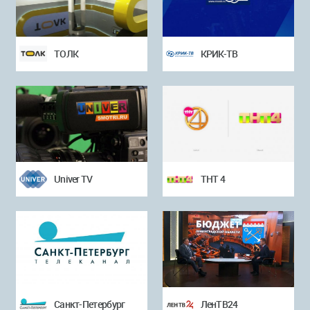
ТОЛК
КРИК-ТВ
Univer TV
ТНТ 4
Санкт-Петербург
ЛенТВ24