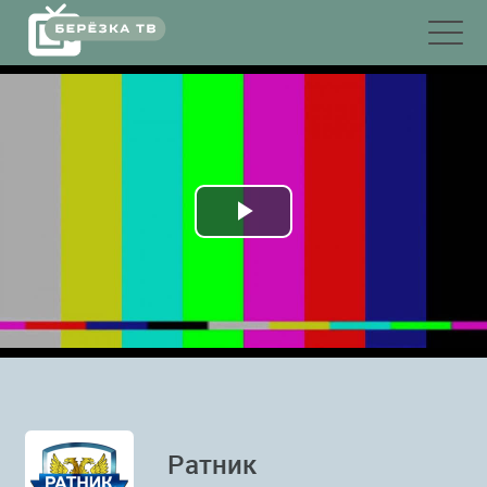
Воспроизвести
видео
Ратник