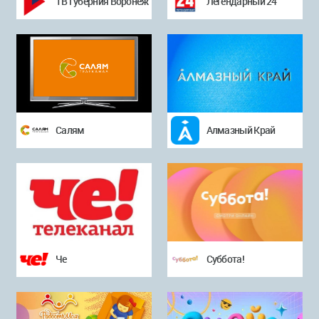
ТВ Губерния Воронеж
Легендарный 24
Салям
Алмазный Край
Че
Суббота!