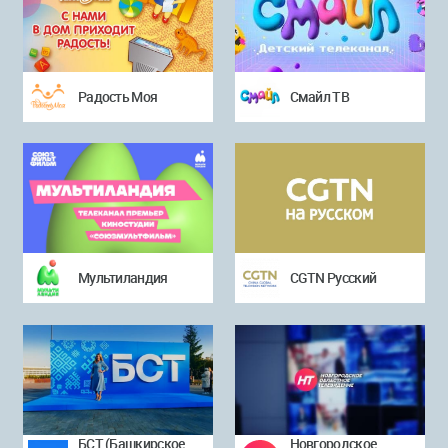
Радость Моя
Смайл ТВ
Мультиландия
CGTN Русский
БСТ (Башкирское
Новгородское